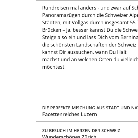
Rundreisen mal
anders
-
und zwar auf Sc
Panoramazügen durch die Schweizer Alpe
Städten, mit
Vollgas
durch insg
esamt
55 
Brücken
–
Ja,
besser kannst Du die Schwe
Steige also ein und lass Dich vom Bernin
die schönsten Landschaften
der Schweiz
kannst Dir
aussuchen,
wann Du
Halt
machst
und
an
welche
n
Ort
en
du vielleic
möchtest
.
DIE PERFEKTE MISCHUNG AUS STADT UND N
Facettenreiches Luzern
ZU BESUCH IM HERZEN DER SCHWEIZ
Wunderschönes Zürich