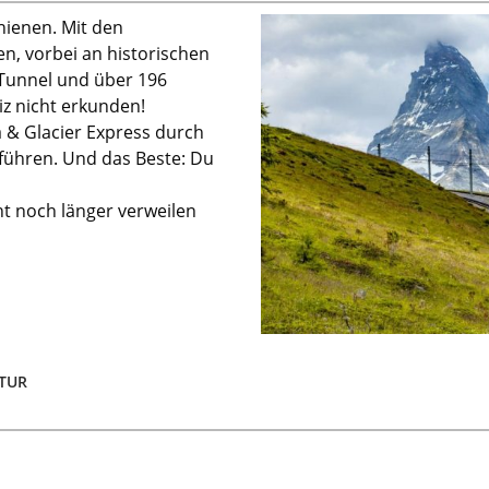
hienen. Mit den
n, vorbei an historischen
Tunnel und über 196
iz nicht erkunden
!
a & Glacier Express durch
führen. Und das Beste:
Du
ht
noch länger verweilen
ATUR