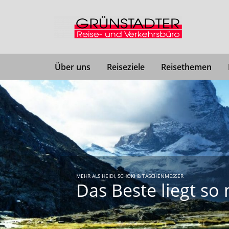
Über uns
Reiseziele
Reisethemen
MEHR ALS HEIDI, SCHOKI & TASCHENMESSER
Das Beste liegt so 